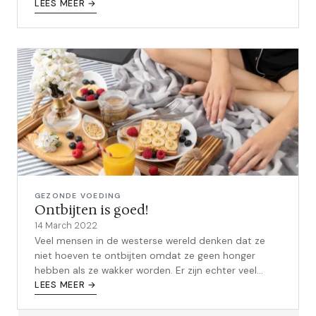
gezondste energiedrankje...
LEES MEER →
GEZONDE VOEDING
Ontbijten is goed!
14 March 2022
Veel mensen in de westerse wereld denken dat ze
niet hoeven te ontbijten omdat ze geen honger
hebben als ze wakker worden. Er zijn echter veel
voordelen aan elke dag ontbijten, en ...
LEES MEER →