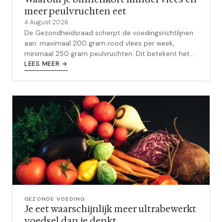
meer peulvruchten eet
4 August 2026
De Gezondheidsraad scherpt de voedingsrichtlijnen
aan: maximaal 200 gram rood vlees per week,
minimaal 250 gram peulvruchten. Dit betekent het
voor jouw dagelijkse maaltijd.
LEES MEER →
GEZONDE VOEDING
Je eet waarschijnlijk meer ultrabewerkt
voedsel dan je denkt