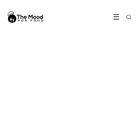
☰
GEZONDE VOEDING
Waarom je binnenkort minder
vlees en meer peulvruchten eet
LEES ARTIKEL →