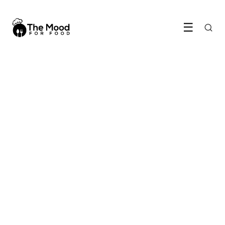
☰
RECEPTEN & KOKEN
Zelf focaccia bakken is
makkelijker dan je denkt
15 June 2026
·
6 min leestijd