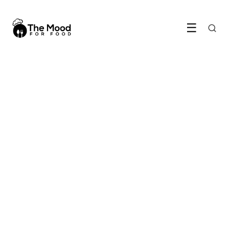
☰
HORECA & CULINAIR
Waar laat jij de keuze voor een
vakantieland van afhangen?
15 July 2022
·
3 min leestijd